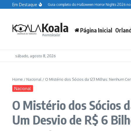
Ir para o conteúdo
Em Destaque
World of Harry Potter
Guia completo do Halloween Horror Nights 2026 no Univ
Koala
Página Inicial
Orlan
#vamoskoalar
sábado, agosto 8, 2026
Home
/
Nacional
/
O Mistério dos Sócios da 123 Milhas: Nenhum Ce
Nacional
O Mistério dos Sócios 
Um Desvio de R$ 6 Bil