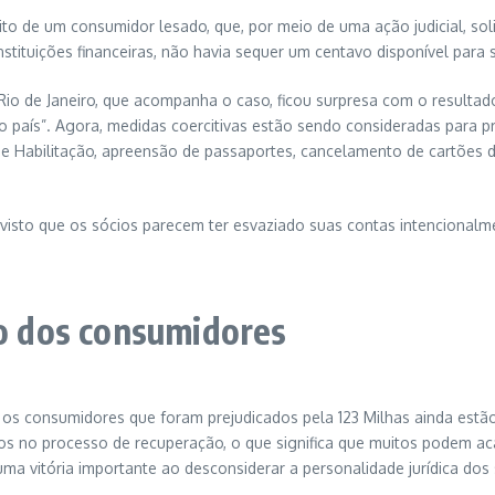
dito de um consumidor lesado, que, por meio de uma ação judicial, sol
instituições financeiras, não havia sequer um centavo disponível para
o Rio de Janeiro, que acompanha o caso, ficou surpresa com o resulta
país”. Agora, medidas coercitivas estão sendo consideradas para pr
de Habilitação, apreensão de passaportes, cancelamento de cartões d
 visto que os sócios parecem ter esvaziado suas contas intencionalm
ro dos consumidores
 os consumidores que foram prejudicados pela 123 Milhas ainda estã
ídos no processo de recuperação, o que significa que muitos podem
 uma vitória importante ao desconsiderar a personalidade jurídica dos