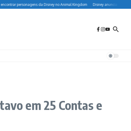
ontrar personagens da Disney no Animal Kingdom
Disney anuncia ingresso pro
ntavo em 25 Contas e