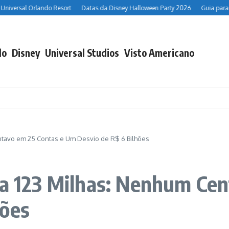
ersal Orlando Resort
Datas da Disney Halloween Party 2026
Guia para enc
do
Disney
Universal Studios
Visto Americano
ntavo em 25 Contas e Um Desvio de R$ 6 Bilhões
da 123 Milhas: Nenhum Ce
hões