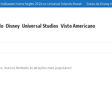
lloween Horror Nights 2026 no Universal Orlando Resort
Datas da Disney Hal
do
Disney
Universal Studios
Visto Americano
ss: Acesso Ilimitado às atrações mais populares!