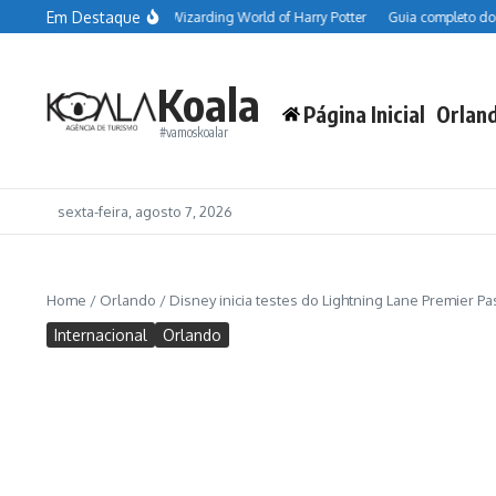
Ir para o conteúdo
Em Destaque
sobre as comidas do The Wizarding World of Harry Potter
Guia completo do Ha
Koala
Página Inicial
Orlan
#vamoskoalar
sexta-feira, agosto 7, 2026
Home
/
Orlando
/
Disney inicia testes do Lightning Lane Premier Pa
Internacional
Orlando