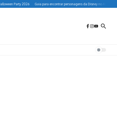
loween Party 2026
Guia para encontrar personagens da Disney no Animal Kin