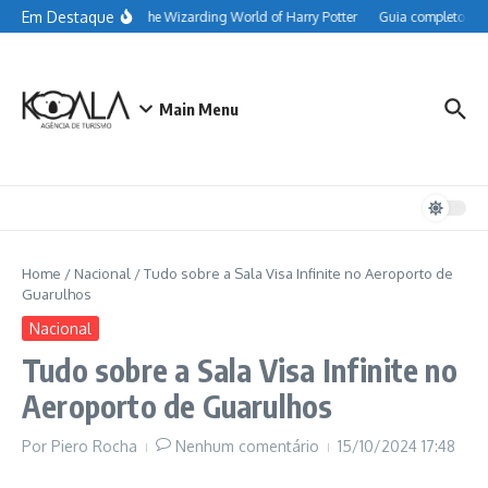
Ir para o conteúdo
Em Destaque
sobre as comidas do The Wizarding World of Harry Potter
Guia completo do Ha
Main Menu
Home
/
Nacional
/
Tudo sobre a Sala Visa Infinite no Aeroporto de
Guarulhos
Nacional
Tudo sobre a Sala Visa Infinite no
Aeroporto de Guarulhos
Por
Piero Rocha
Nenhum comentário
15/10/2024
17:48