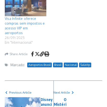
Visa Infinite oferece
compras sem impostos e
acesso VIP em
aeroportos
26/09/2025
Em "Internacional"
Share Article
Marcado:
Aeroportos Brasil
Brasil
Nacional
SalaVip
Previous Article
Next Article
Disney
O
anunci
Mistéri