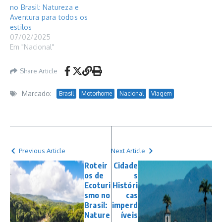
no Brasil: Natureza e
Aventura para todos os
estilos
07/02/2025
Em "Nacional"
Share Article
Marcado:
Brasil
Motorhome
Nacional
Viagem
Previous Article
Next Article
Roteir
Cidade
os de
s
Ecoturi
Históri
smo no
cas
Brasil:
imperd
Nature
íveis