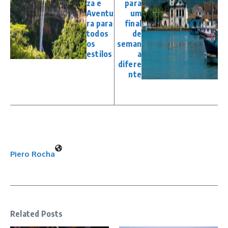
za e
para
Aventu
um
ra para
final
todos
de
os
seman
estilos
a
difere
nte
Piero Rocha
Related Posts