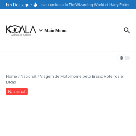
Ir para o conteúdo
Em Destaque
Tudo sobre as comidas do The Wizarding World of Harry Potter
Gu
Main Menu
Home
/
Nacional
/
Viagem de Motorhome pelo Brasil: Roteiros e
Dicas
Nacional