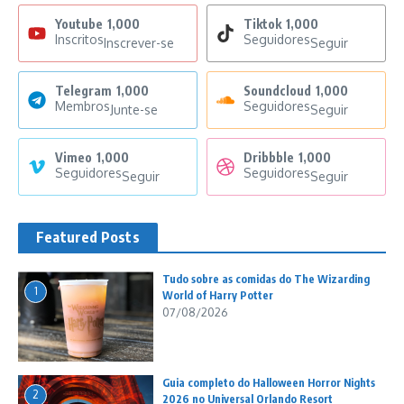
Youtube
1,000
Tiktok
1,000
Inscritos
Seguidores
Inscrever-se
Seguir
Telegram
1,000
Soundcloud
1,000
Membros
Seguidores
Junte-se
Seguir
Vimeo
1,000
Dribbble
1,000
Seguidores
Seguidores
Seguir
Seguir
Featured Posts
Tudo sobre as comidas do The Wizarding
1
World of Harry Potter
07/08/2026
Guia completo do Halloween Horror Nights
2
2026 no Universal Orlando Resort