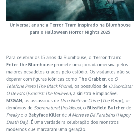
Universal anuncia Terror Tram inspirado na Blumhouse
para o Halloween Horror Nights 2025
Para celebrar os 15 anos da Blumhouse, o
Terror Tram:
Enter the Blumhouse
promete uma jornada imersiva pelos
maiores pesadelos criados pelo estúdio. Os visitantes irão se
deparar com figuras icônicas como
The Grabber
, de
O
Telefone Preto
(
The Black Phone
), os possuídos de
O Exorcista:
O Devoto
(
Exorcist: The Believer
), a sinistra e implacável
M3GAN
, os assassinos de
Uma Noite de Crime
(
The Purge
), os
demônios de
Sobrenatural
(
Insidious
), o
Blissfield Butcher
de
Freaky
e o
Babyface Killer
de
A Morte te Dá Parabéns
(
Happy
Death Day
). É uma verdadeira celebração dos monstros
modernos que marcaram uma geração.