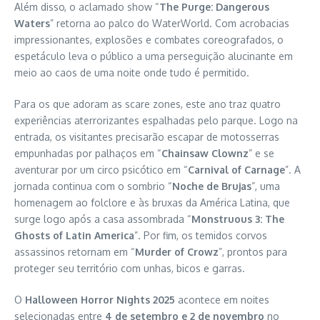
Além disso, o aclamado show “
The Purge: Dangerous
Waters
” retorna ao palco do WaterWorld. Com acrobacias
impressionantes, explosões e combates coreografados, o
espetáculo leva o público a uma perseguição alucinante em
meio ao caos de uma noite onde tudo é permitido.
Para os que adoram as scare zones, este ano traz quatro
experiências aterrorizantes espalhadas pelo parque. Logo na
entrada, os visitantes precisarão escapar de motosserras
empunhadas por palhaços em “
Chainsaw Clownz
” e se
aventurar por um circo psicótico em “
Carnival of Carnage
”. A
jornada continua com o sombrio “
Noche de Brujas
”, uma
homenagem ao folclore e às bruxas da América Latina, que
surge logo após a casa assombrada “
Monstruous 3: The
Ghosts of Latin America
”. Por fim, os temidos corvos
assassinos retornam em “
Murder of Crowz
”, prontos para
proteger seu território com unhas, bicos e garras.
O
Halloween Horror Nights 2025
acontece em noites
selecionadas entre
4 de setembro e 2 de novembro
no