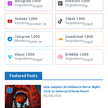
Instagram
1,000
Pinterest
1,000
Seguidores
Seguidores
Seguir
Pin
Youtube
1,000
Tiktok
1,000
Inscritos
Seguidores
Inscrever-se
Seguir
Telegram
1,000
Soundcloud
1,000
Membros
Seguidores
Junte-se
Seguir
Vimeo
1,000
Dribbble
1,000
Seguidores
Seguidores
Seguir
Seguir
Featured Posts
Guia completo do Halloween Horror Nights
1
2026 no Universal Orlando Resort
05/08/2026