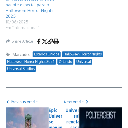
pacote especial para o
Halloween Horror Nights
2025
10/06/2025
Em "Internacional"
Share Article
Marcado:
Estados Unidos
Halloween Horror Nights
Halloween Horror Nights 2025
Orlando
Universal
Universal Studios
Previous Article
Next Article
Epic
Univer
Univer
sal
se
revela
movim
casa