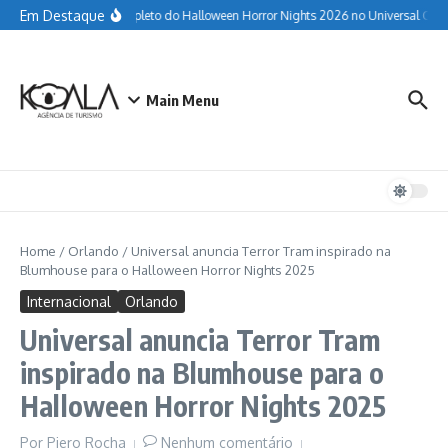
Ir para o conteúdo
Em Destaque
Guia completo do Halloween Horror Nights 2026 no Universal Orlan
Main Menu
Home
/
Orlando
/
Universal anuncia Terror Tram inspirado na
Blumhouse para o Halloween Horror Nights 2025
Internacional
Orlando
Universal anuncia Terror Tram
inspirado na Blumhouse para o
Halloween Horror Nights 2025
Por
Piero Rocha
Nenhum comentário