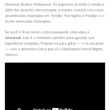
Universal Studios Hollywood. Os ingressos já estão à venda e,
além das atrações mencionadas, o evento contará com casas
assombradas inspiradas em
Terrifier
,
Five Nights at Freddy’s
e o
recém-anunciado
Poltergeist
.
Se você é fã de terror e está planejando uma visita à
Universal
, este é o momento perfeito para garantir sua
experiência completa. Prepare-se para gritar — e se encantar
— com a atmosfera única que só o Halloween Horror Nights
oferece.