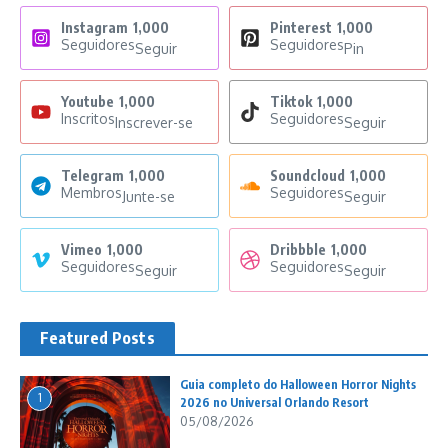
Instagram
1,000
Pinterest
1,000
Seguidores
Seguidores
Seguir
Pin
Youtube
1,000
Tiktok
1,000
Inscritos
Seguidores
Inscrever-se
Seguir
Telegram
1,000
Soundcloud
1,000
Membros
Seguidores
Junte-se
Seguir
Vimeo
1,000
Dribbble
1,000
Seguidores
Seguidores
Seguir
Seguir
Featured Posts
Guia completo do Halloween Horror Nights
1
2026 no Universal Orlando Resort
05/08/2026