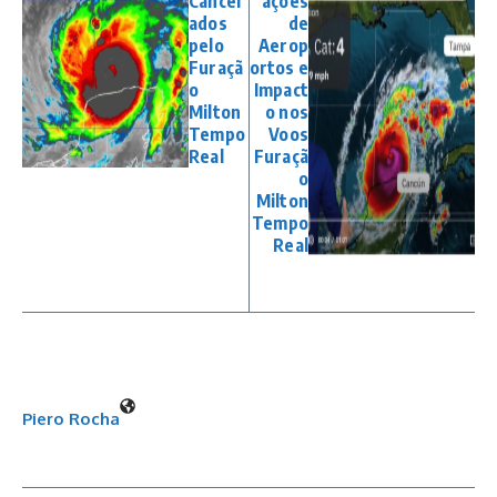
Cancel
ações
ados
de
pelo
Aerop
Furaçã
ortos e
o
Impact
Milton
o nos
Tempo
Voos
Real
Furaçã
o
Milton
Tempo
Real
Piero Rocha