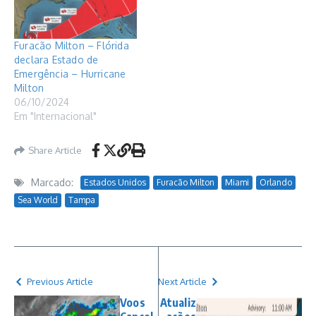
Furacão Milton – Flórida
declara Estado de
Emergência – Hurricane
Milton
06/10/2024
Em "Internacional"
Share Article
Marcado:
Estados Unidos
Furacão Milton
Miami
Orlando
Sea World
Tampa
Previous Article
Next Article
Voos
Atualiz