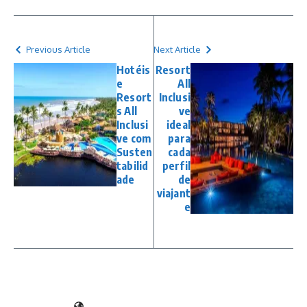
Previous Article
Next Article
Hotéis
Resort
e
All
Resort
Inclusi
s All
ve
Inclusi
ideal
ve com
para
Susten
cada
tabilid
perfil
ade
de
viajant
e