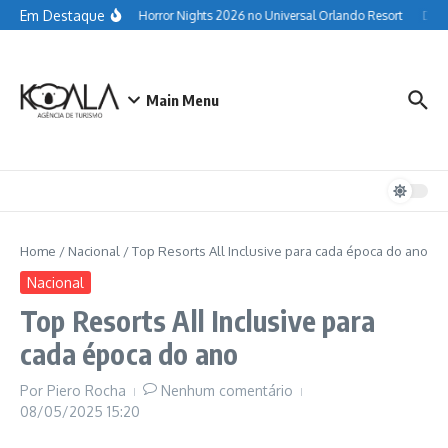
Ir para o conteúdo
Em Destaque
completo do Halloween Horror Nights 2026 no Universal Orlando Resort
Datas 
Main Menu
Home
/
Nacional
/
Top Resorts All Inclusive para cada época do ano
Nacional
Top Resorts All Inclusive para
cada época do ano
Por
Piero Rocha
Nenhum comentário
08/05/2025
15:20