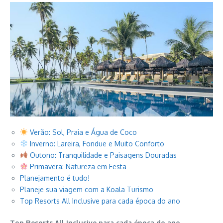
Verão: Sol, Praia e Água de Coco
Inverno: Lareira, Fondue e Muito Conforto
Outono: Tranquilidade e Paisagens Douradas
Primavera: Natureza em Festa
Planejamento é tudo!
Planeje sua viagem com a Koala Turismo
Top Resorts All Inclusive para cada época do ano
Top Resorts All Inclusive para cada época do ano