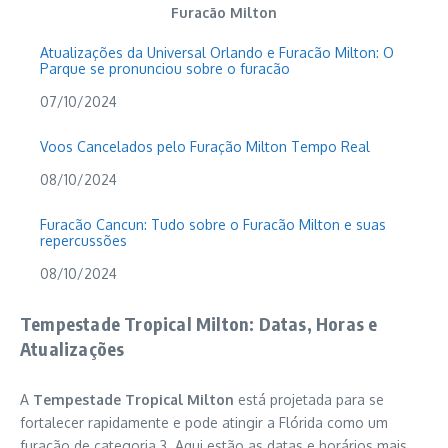
Furacão Milton
Atualizações da Universal Orlando e Furacão Milton: O
Parque se pronunciou sobre o furacão
Data
07/10/2024
Voos Cancelados pelo Furação Milton Tempo Real
Data
08/10/2024
Furacão Cancun: Tudo sobre o Furacão Milton e suas
repercussões
Data
08/10/2024
Tempestade Tropical Milton: Datas, Horas e
Atualizações
A
Tempestade Tropical Milton
está projetada para se
fortalecer rapidamente e pode atingir a Flórida como um
furacão de categoria 3. Aqui estão as datas e horários mais