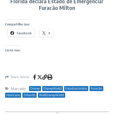
Flórida declara Estado de Emergência!
Furacão Milton
Compartilhe isso:
Facebook
X
Curtir isso:
Share Article
Marcado:
Disney
DisneyWorld
EstadosUnidos
Furacão
Hurricane
Orlando
WaltDisneyWorld