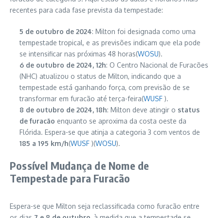
recentes para cada fase prevista da tempestade:
5 de outubro de 2024
: Milton foi designada como uma
tempestade tropical, e as previsões indicam que ela pode
se intensificar nas próximas 48 horas​(
WOSU
).
6 de outubro de 2024, 12h
: O Centro Nacional de Furacões
(NHC) atualizou o status de Milton, indicando que a
tempestade está ganhando força, com previsão de se
transformar em furacão até terça-feira​(
WUSF
).
8 de outubro de 2024, 18h
: Milton deve atingir o
status
de furacão
enquanto se aproxima da costa oeste da
Flórida. Espera-se que atinja a categoria 3 com ventos de
185 a 195 km/h
​(
WUSF
)​(
WOSU
).
Possível Mudança de Nome de
Tempestade para Furacão
Espera-se que Milton seja reclassificada como furacão entre
os dias
7 e 8 de outubro
, à medida que a tempestade se