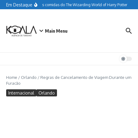
Ir para o conteúdo
Em Destaque
Tudo sobre as comidas do The Wizarding World of Harry Potter
Guia
Main Menu
Home
/
Orlando
/
Regras de Cancelamento de Viagem Durante um
Furacão
Internacional
Orlando