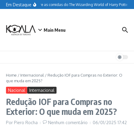
Ir para o conteúdo
Em Destaque
Tudo sobre as comidas do The Wizarding World of Harry Potter
G
Main Menu
Home
/
Internacional
/
Redução IOF para Compras no Exterior: O
que muda em 2025?
Nacional
Internacional
Redução IOF para Compras no
Exterior: O que muda em 2025?
Por
Piero Rocha
Nenhum comentário
06/01/2025
17:42