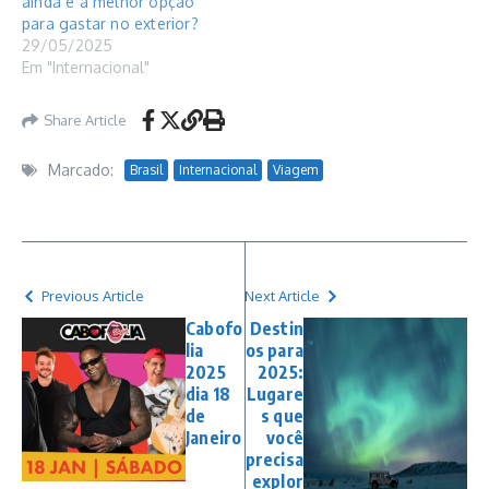
ainda é a melhor opção
para gastar no exterior?
29/05/2025
Em "Internacional"
Share Article
Marcado:
Brasil
Internacional
Viagem
Previous Article
Next Article
Cabofo
Destin
lia
os para
2025
2025:
dia 18
Lugare
de
s que
Janeiro
você
precisa
explor