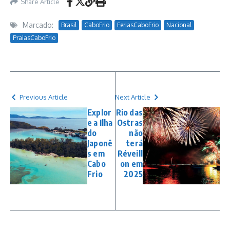
Share Article
Marcado:
Brasil
CaboFrio
FeriasCaboFrio
Nacional
PraiasCaboFrio
Previous Article
Next Article
Explor
Rio das
e a Ilha
Ostras
do
não
Japonê
terá
s em
Réveill
Cabo
on em
Frio
2025