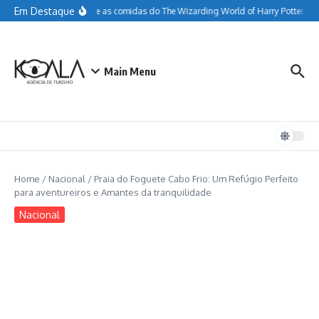
Ir para o conteúdo
Em Destaque
Tudo sobre as comidas do The Wizarding World of Harry Potter
Gu
Main Menu
Home
/
Nacional
/
Praia do Foguete Cabo Frio: Um Refúgio Perfeito
para aventureiros e Amantes da tranquilidade
Nacional