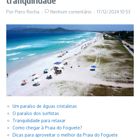
tranquilidade
Por
Piero Rocha
Nenhum comentário
17/12/2024
10:53
Um paraíso de águas cristalinas
O paraíso dos surfistas
Tranquilidade para relaxar
Como chegar à Praia do Foguete?
Dicas para aproveitar o melhor da Praia do Foguete