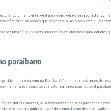
as
, criando um ambiente ideal para quem deseja se reconectar com
astronômicas e atividades que respeitam o meio ambiente e valorizam 
de ser um refúgio para os amantes do ecoturismo e para aqueles qu
mo paraibano
ositiva para o turismo da Paraíba. Além de atrair visitantes de tod
ovimentar a economia local e valorizar ainda mais o litoral paraib
e águas claras e mornas, pela tranquilidade de suas paisagens e pe
hoteleiro de alto padrão
, capaz de competir com destinos tradicio