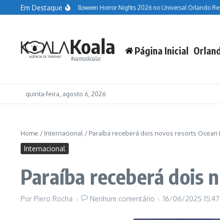
Ir para o conteúdo
Em Destaque
Guia completo do Halloween Horror Nights 2026 no Universal Orlando Resort
Koala
Página Inicial
Orlan
#vamoskoalar
quinta-feira, agosto 6, 2026
Home
/
Internacional
/
Paraíba receberá dois novos resorts Ocean P
Internacional
Paraíba receberá dois n
Por
Piero Rocha
Nenhum comentário
16/06/2025
15:47