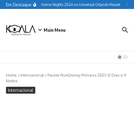
Ir para o conteúdo
Em Destaque
completo do Halloween Horror Nights 2026 no Universal Orlando Resort
Datas 
Main Menu
Home
/
Internacional
/
Pacote RunDisney Princess 2025 12 Dias e 11
Noites
Internacional