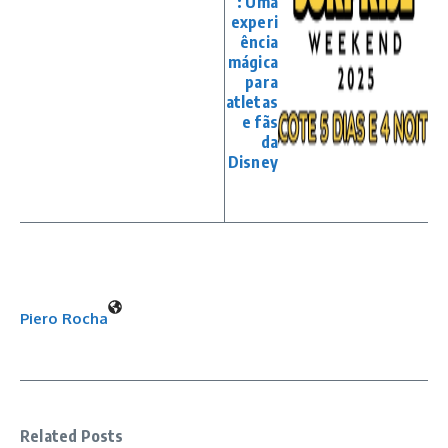
: Uma
experi
ência
mágica
para
atletas
e fãs
da
Disney
Piero Rocha
Related Posts