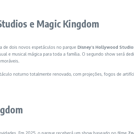
tudios e Magic Kingdom
da de dois novos espetáculos no parque
Disney’s Hollywood Studio
isual e musical mágica para toda a família. O segundo show será de
emoráveis.
etáculo noturno totalmente renovado, com projeções, fogos de artifí
ingdom
ovidades. Em 2025, o parque receberá um show baseado no filme
Zo