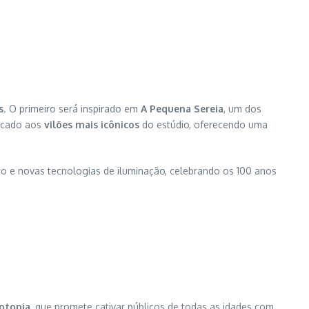
s
. O primeiro será inspirado em
A Pequena Sereia
, um dos
dicado aos
vilões mais icônicos
do estúdio, oferecendo uma
cio e novas tecnologias de iluminação, celebrando os 100 anos
otopia
, que promete cativar públicos de todas as idades com