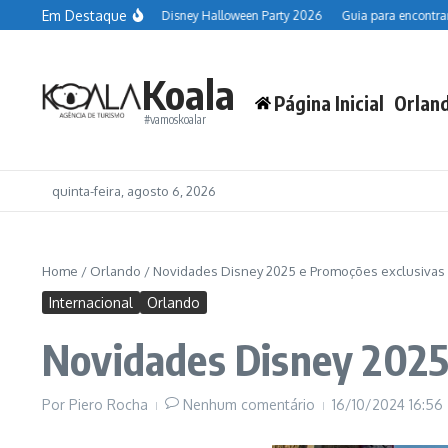
Ir para o conteúdo
Em Destaque
 Resort
Datas da Disney Halloween Party 2026
Guia para encontrar perso
Koala
Página Inicial
Orlan
#vamoskoalar
quinta-feira, agosto 6, 2026
Home
/
Orlando
/
Novidades Disney 2025 e Promoções exclusivas p
Internacional
Orlando
Novidades Disney 2025 
Por
Piero Rocha
Nenhum comentário
16/10/2024
16:56