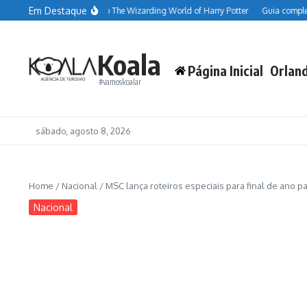
Ir para o conteúdo
Em Destaque
o sobre as comidas do The Wizarding World of Harry Potter
Guia completo do 
Koala
Página Inicial
Orlan
#vamoskoalar
sábado, agosto 8, 2026
Home
/
Nacional
/
MSC lança roteiros especiais para final de ano 
Nacional