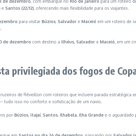
8 de dezembro
, com embarque no
Rio de Janeiro
para um roteiro d
)
e
Santos (22/12)
, oferecendo mais flexibilidade para os viajantes.
dezembro
para visitar
Búzios
,
Salvador
e
Maceió
em um roteiro de s
.
 20 de dezembro
com destino a
Ilhéus
,
Salvador
e
Maceió
, em um cr
sta privilegiada dos fogos de Co
uzeiros de Réveillon com roteiros que incluem parada estratégica 
 — tudo isso no conforto e sofisticação de um navio.
ens por
Búzios
,
Itajaí
,
Santos
,
Ilhabela
,
Ilha Grande
e o aguardado 
arque em
Santos no dia 26 de dezembro
, passando por
Salvador (