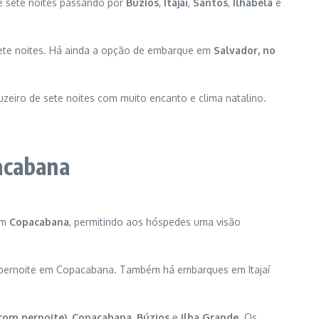
e sete noites passando por
Búzios
,
Itajaí
,
Santos
,
Ilhabela
e
ete noites. Há ainda a opção de embarque em
Salvador, no
uzeiro de sete noites com muito encanto e clima natalino.
pacabana
em
Copacabana
, permitindo aos hóspedes uma visão
pernoite em Copacabana. Também há embarques em Itajaí
com pernoite)
,
Copacabana
,
Búzios
e
Ilha Grande
. Os