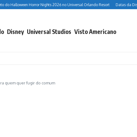
Halloween Horror Nights 2026 no Universal Orlando Resort
Datas da Disney H
do
Disney
Universal Studios
Visto Americano
para quem quer fugir do comum