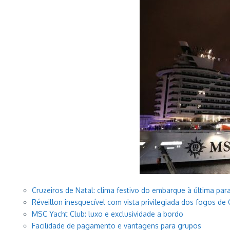
Cruzeiros de Natal: clima festivo do embarque à última par
Réveillon inesquecível com vista privilegiada dos fogos d
MSC Yacht Club: luxo e exclusividade a bordo
Facilidade de pagamento e vantagens para grupos