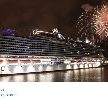
ada
e Copacabana