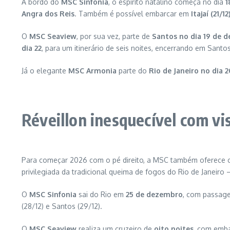
A bordo do
MSC Sinfonia
, o espírito natalino começa no dia
1
Angra dos Reis
. Também é possível embarcar em
Itajaí (21/12
O
MSC Seaview
, por sua vez, parte de
Santos no dia 19 de 
dia 22
, para um itinerário de seis noites, encerrando em Santos
Já o elegante
MSC Armonia
parte do
Rio de Janeiro no dia
Réveillon inesquecível com vi
Para começar 2026 com o pé direito, a MSC também oferece cr
privilegiada da tradicional queima de fogos do Rio de Janeiro
O
MSC Sinfonia
sai do Rio em
25 de dezembro
, com passag
(28/12) e Santos (29/12).
O
MSC Seaview
realiza um cruzeiro de
oito noites
, com emb