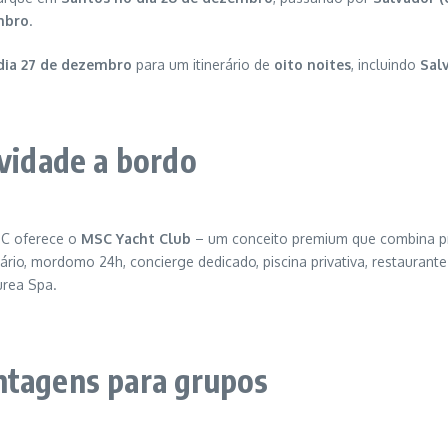
mbro
.
 dia 27 de dezembro
para um itinerário de
oito noites
, incluindo
Sal
ividade a bordo
SC oferece o
MSC Yacht Club
– um conceito premium que combina pr
o, mordomo 24h, concierge dedicado, piscina privativa, restaurante e
urea Spa.
ntagens para grupos