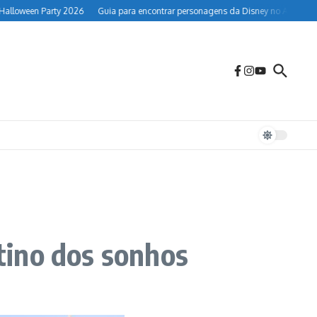
en Party 2026
Guia para encontrar personagens da Disney no Animal Kingdo
tino dos sonhos