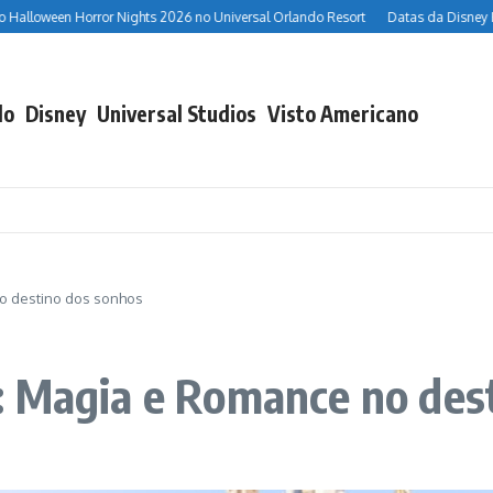
ween Horror Nights 2026 no Universal Orlando Resort
Datas da Disney Hallowe
do
Disney
Universal Studios
Visto Americano
o destino dos sonhos
: Magia e Romance no des