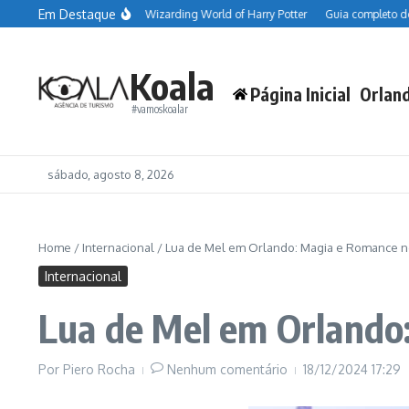
Ir para o conteúdo
Em Destaque
e as comidas do The Wizarding World of Harry Potter
Guia completo do Hallo
Koala
Página Inicial
Orlan
#vamoskoalar
sábado, agosto 8, 2026
Home
/
Internacional
/
Lua de Mel em Orlando: Magia e Romance n
Internacional
Lua de Mel em Orlando
Por
Piero Rocha
Nenhum comentário
18/12/2024
17:29