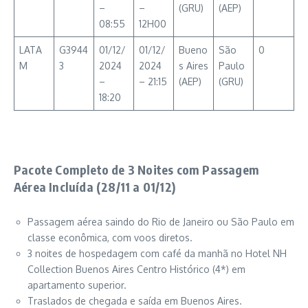
–
–
(GRU)
(AEP)
08:55
12H00
LATA
G3944
01/12/
01/12/
Bueno
São
0
M
3
2024
2024
s Aires
Paulo
–
– 21:15
(AEP)
(GRU)
18:20
Pacote Completo de 3 Noites com Passagem
Aérea Incluída (28/11 a 01/12)
Passagem aérea saindo do Rio de Janeiro ou São Paulo em
classe econômica, com voos diretos.
3 noites de hospedagem com café da manhã no Hotel NH
Collection Buenos Aires Centro Histórico (4*) em
apartamento superior.
Traslados de chegada e saída em Buenos Aires.