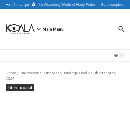
Ir para o conteúdo
Em Destaque
sobre as comidas do The Wizarding World of Harry Potter
Guia completo do Ha
Main Menu
Home
/
Internacional
/
Ingresso Botafogo Final da Libertadores
2024
Internacional