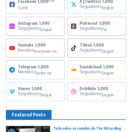
Fãs
Facebook
1,000
X (Twitter)
1,000
Seguidores
Curtir
Seguir
Instagram
1,000
Pinterest
1,000
Seguidores
Seguidores
Seguir
Pin
Youtube
1,000
Tiktok
1,000
Inscritos
Seguidores
Inscrever-se
Seguir
Telegram
1,000
Soundcloud
1,000
Membros
Seguidores
Junte-se
Seguir
Vimeo
1,000
Dribbble
1,000
Seguidores
Seguidores
Seguir
Seguir
Featured Posts
Tudo sobre as comidas do The Wizarding