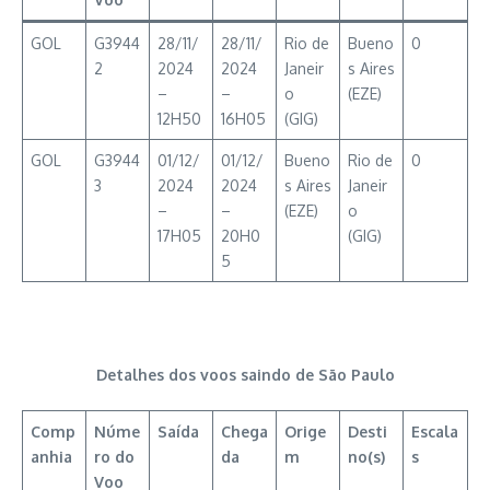
GOL
G3944
28/11/
28/11/
Rio de
Bueno
0
2
2024
2024
Janeir
s Aires
–
–
o
(EZE)
12H50
16H05
(GIG)
GOL
G3944
01/12/
01/12/
Bueno
Rio de
0
3
2024
2024
s Aires
Janeir
–
–
(EZE)
o
17H05
20H0
(GIG)
5
Detalhes dos voos saindo de São Paulo
Comp
Núme
Saída
Chega
Orige
Desti
Escala
anhia
ro do
da
m
no(s)
s
Voo