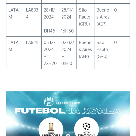
LATA
LA803
28/11/
28/11/
São
Bueno
0
M
4
2024
2024
Paulo
s Aires
–
–
(GRU)
(AEP)
13H45
16H50
LATA
LA8141
01/12/
02/12/
Bueno
São
0
M
2024
2024
s Aires
Paulo
–
–
(AEP)
(GRU)
22H20
01H10