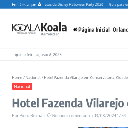
Ir para o conteúdo
Em Destaque
Orlando Resort
Datas da Disney Halloween Party 2026
Guia para encontrar
Koala
Página Inicial
Orlan
#vamoskoalar
quinta-feira, agosto 6, 2026
Home
/
Nacional
/
Hotel Fazenda Vilarejo em Conservatória, Cidad
Nacional
Hotel Fazenda Vilarejo
Por
Piero Rocha
Nenhum comentário
13/08/2024
17:34