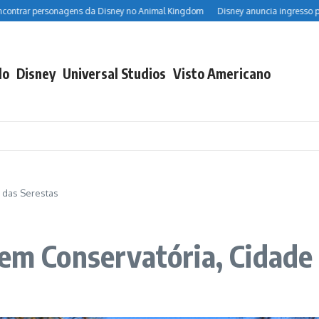
 personagens da Disney no Animal Kingdom
Disney anuncia ingresso promocio
do
Disney
Universal Studios
Visto Americano
e das Serestas
 em Conservatória, Cidade