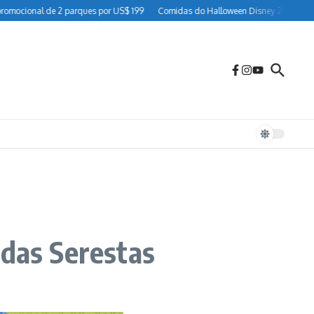
nal de 2 parques por US$ 199
Comidas do Halloween Disney 2026: guia complet
 das Serestas