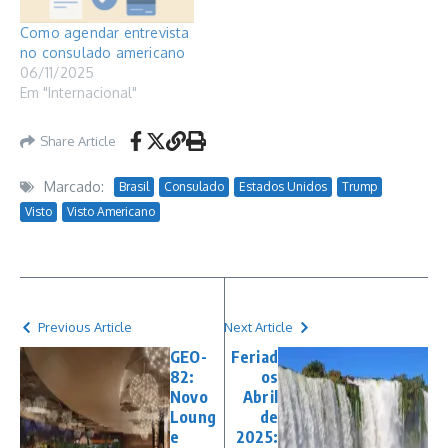
Como agendar entrevista
no consulado americano
06/11/2025
Em "Internacional"
Share Article
Marcado:
Brasil
Consulado
Estados Unidos
Trump
Visto
Visto Americano
Previous Article
Next Article
GEO-
Feriad
82:
os
Novo
Abril
Loung
de
e
2025: