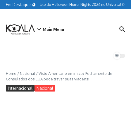
Ir para o conteúdo
Em Destaque
Guia completo do Halloween Horror Nights 2026 no Universal Orland
Main Menu
Home
/
Nacional
/
Visto Americano em risco? Fechamento de
Consulados dos EUA pode travar suas viagens!
Internacional
Nacional