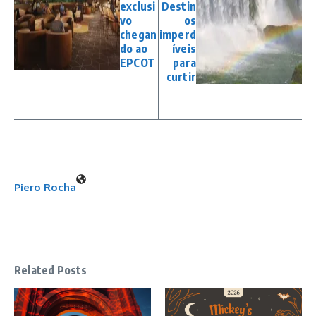
exclusi
Destin
vo
os
chegan
imperd
do ao
íveis
EPCOT
para
curtir
Piero Rocha
Related Posts