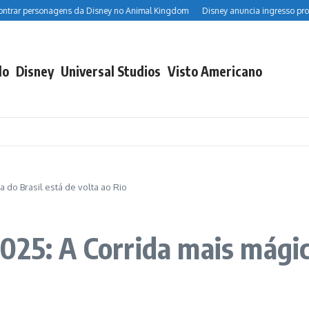
rsonagens da Disney no Animal Kingdom
Disney anuncia ingresso promocional 
do
Disney
Universal Studios
Visto Americano
 do Brasil está de volta ao Rio
025: A Corrida mais mágica