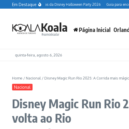
Ir para o conteúdo
Em Destaque
ando Resort
Datas da Disney Halloween Party 2026
Guia para encontrar pe
Koala
Página Inicial
Orlan
#vamoskoalar
quinta-feira, agosto 6, 2026
Home
/
Nacional
/
Disney Magic Run Rio 2025: A Corrida mais mágica
Nacional
Disney Magic Run Rio 2
volta ao Rio