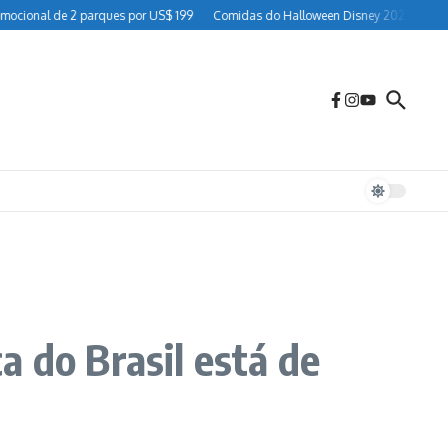
de 2 parques por US$ 199
Comidas do Halloween Disney 2026: guia completo pa
 do Brasil está de