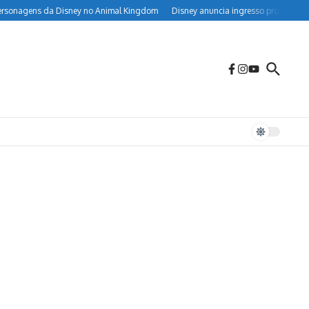
a Disney no Animal Kingdom
Disney anuncia ingresso promocional de 2 parques