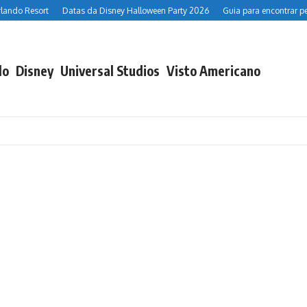
Datas da Disney Halloween Party 2026
Guia para encontrar personagens d
do
Disney
Universal Studios
Visto Americano