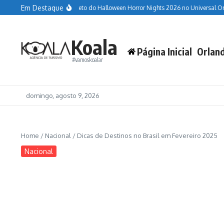
Ir para o conteúdo
Em Destaque
Guia completo do Halloween Horror Nights 2026 no Universal Orlando Resort
Koala
Página Inicial
Orlan
#vamoskoalar
domingo, agosto 9, 2026
Home
/
Nacional
/
Dicas de Destinos no Brasil em Fevereiro 2025
Nacional