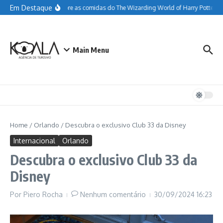
Ir para o conteúdo
Em Destaque
Tudo sobre as comidas do The Wizarding World of Harry Potter
Main Menu
Home
/
Orlando
/
Descubra o exclusivo Club 33 da Disney
Internacional
Orlando
Descubra o exclusivo Club 33 da
Disney
Por
Piero Rocha
Nenhum comentário
30/09/2024
16:23