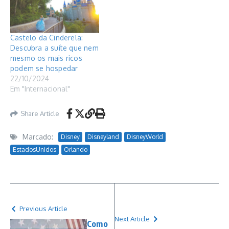
Castelo da Cinderela:
Descubra a suíte que nem
mesmo os mais ricos
podem se hospedar
22/10/2024
Em "Internacional"
Share Article
Marcado:
Disney
Disneyland
DisneyWorld
EstadosUnidos
Orlando
Previous Article
Next Article
Como