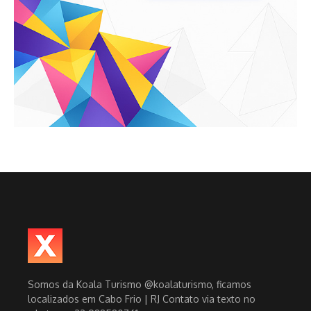
Somos da Koala Turismo @koalaturismo, ficamos
localizados em Cabo Frio | RJ Contato via texto no