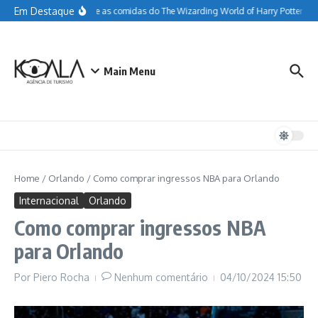
Ir para o conteúdo
Em Destaque
Tudo sobre as comidas do The Wizarding World of Harry Potter
Gu
Main Menu
Home
/
Orlando
/
Como comprar ingressos NBA para Orlando
Internacional
Orlando
Como comprar ingressos NBA
para Orlando
Por
Piero Rocha
Nenhum comentário
04/10/2024
15:50