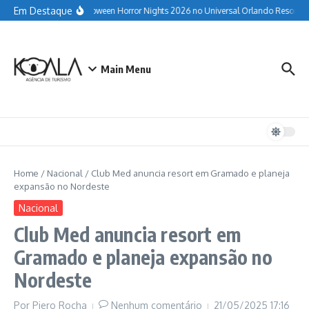
Ir para o conteúdo
Em Destaque
Guia completo do Halloween Horror Nights 2026 no Universal Orlando Resort
Main Menu
Home
/
Nacional
/
Club Med anuncia resort em Gramado e planeja
expansão no Nordeste
Nacional
Club Med anuncia resort em
Gramado e planeja expansão no
Nordeste
Por
Piero Rocha
Nenhum comentário
21/05/2025
17:16