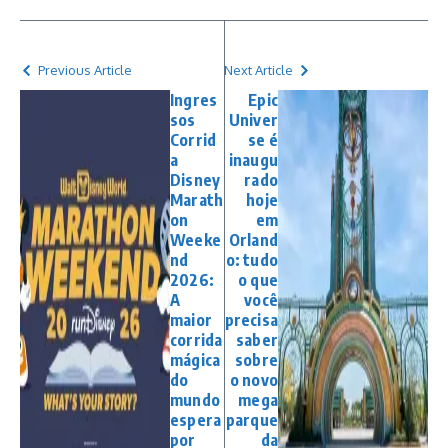
Previous Article
Next Article
Ingres
Epic
sos
Univer
Corrid
se é
a
inaugu
Disney
rado
Marath
hoje
on
em
Weeke
Orland
nd
o: tudo
2026:
o que
A
você
maior
precisa
corrida
saber
mágica
sobre
do
o novo
mundo
mega
espera
parque
por
da