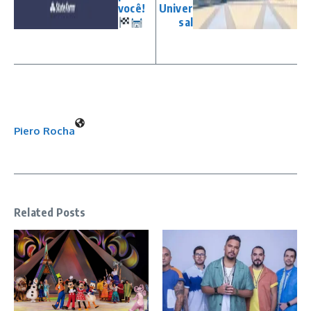
você!
Univer
sal
Piero Rocha
Related Posts