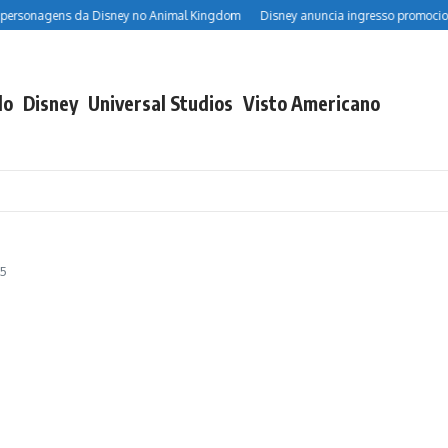
s da Disney no Animal Kingdom
Disney anuncia ingresso promocional de 2 par
do
Disney
Universal Studios
Visto Americano
25