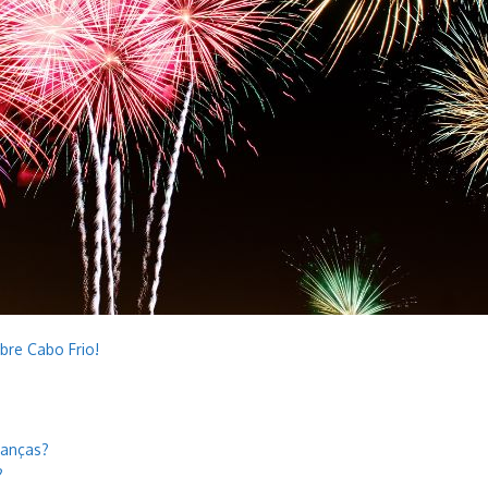
bre Cabo Frio!
danças?
?