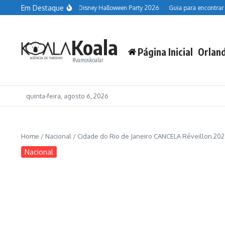
Ir para o conteúdo
Em Destaque
ort
Datas da Disney Halloween Party 2026
Guia para encontrar personagen
Koala
Página Inicial
Orlan
#vamoskoalar
quinta-feira, agosto 6, 2026
Home
/
Nacional
/
Cidade do Rio de Janeiro CANCELA Réveillon 20
Nacional