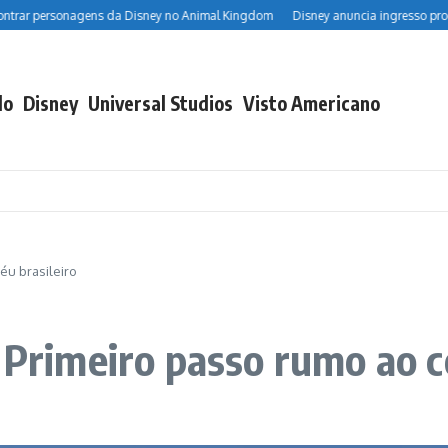
personagens da Disney no Animal Kingdom
Disney anuncia ingresso promociona
do
Disney
Universal Studios
Visto Americano
éu brasileiro
 Primeiro passo rumo ao c