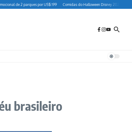
l de 2 parques por US$ 199
Comidas do Halloween Disney 2026: guia completo 
éu brasileiro