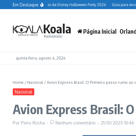
Ir para o conteúdo
Em Destaque
lando Resort
Datas da Disney Halloween Party 2026
Guia para encontrar 
Koala
Página Inicial
Orlan
#vamoskoalar
quinta-feira, agosto 6, 2026
Home
/
Nacional
/
Avion Express Brasil: O Primeiro passo rumo ao c
Nacional
Avion Express Brasil: O
Por
Piero Rocha
Nenhum comentário
21/01/2025
10:46