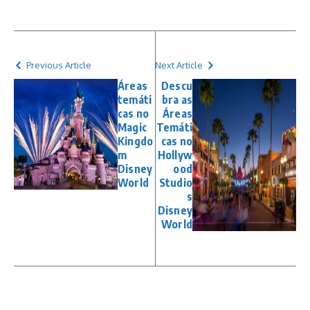
Previous Article
Next Article
Áreas
Descu
temáti
bra as
cas no
Áreas
Magic
Temáti
Kingdo
cas no
m
Hollyw
Disney
ood
World
Studio
s
Disney
World