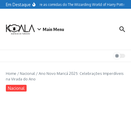
Ir para o conteúdo
Em Destaque
Tudo sobre as comidas do The Wizarding World of Harry Potter
G
Main Menu
Home
/
Nacional
/
Ano Novo Maricá 2025: Celebrações Imperdíveis
na Virada do Ano
Nacional