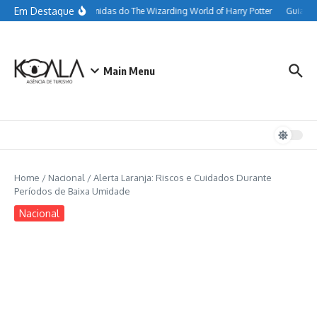
Ir para o conteúdo
Em Destaque
Tudo sobre as comidas do The Wizarding World of Harry Potter
Guia com
Main Menu
Home
/
Nacional
/
Alerta Laranja: Riscos e Cuidados Durante
Períodos de Baixa Umidade
Nacional