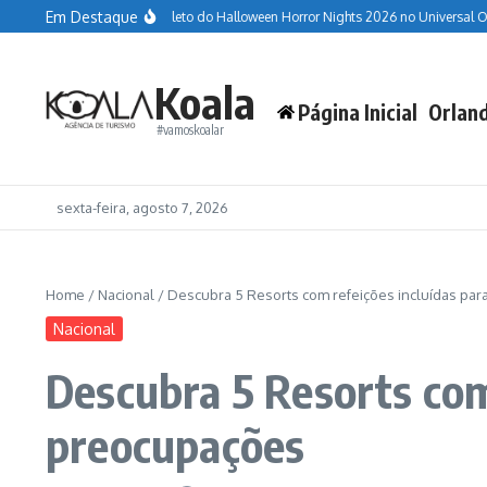
Ir para o conteúdo
Em Destaque
r
Guia completo do Halloween Horror Nights 2026 no Universal Orlando Resort
Koala
Página Inicial
Orlan
#vamoskoalar
sexta-feira, agosto 7, 2026
Home
/
Nacional
/
Descubra 5 Resorts com refeições incluídas par
Nacional
Descubra 5 Resorts com
preocupações