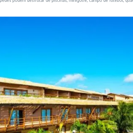
des podem desfrutar de piscinas, minigolfe, campo de futebol, quadr