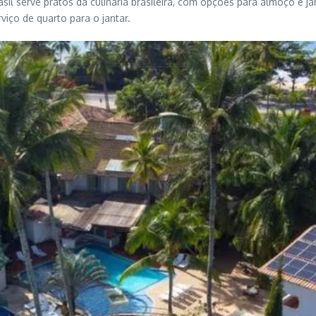
asil serve pratos da culinária brasileira, com opções para almoço e 
viço de quarto para o jantar.