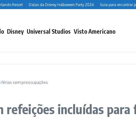
Datas da Disney Halloween Party 2026
Guia para encontrar personagens 
do
Disney
Universal Studios
Visto Americano
a férias sem preocupações
 refeições incluídas para 