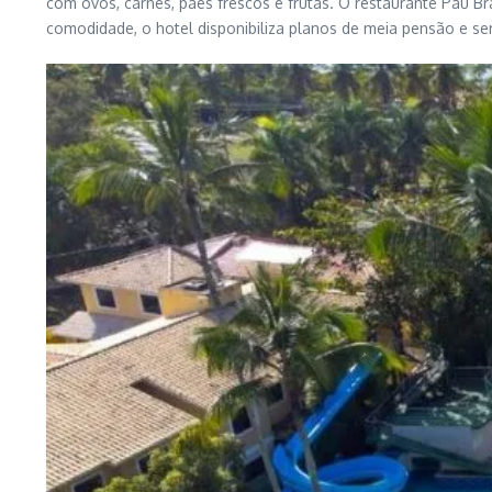
com ovos, carnes, pães frescos e frutas. O restaurante Pau Br
comodidade, o hotel disponibiliza planos de meia pensão e ser