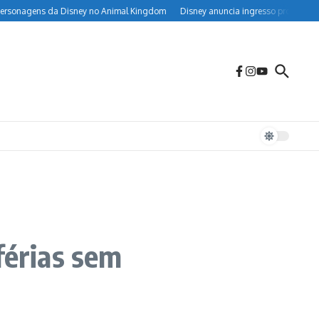
da Disney no Animal Kingdom
Disney anuncia ingresso promocional de 2 parqu
férias sem